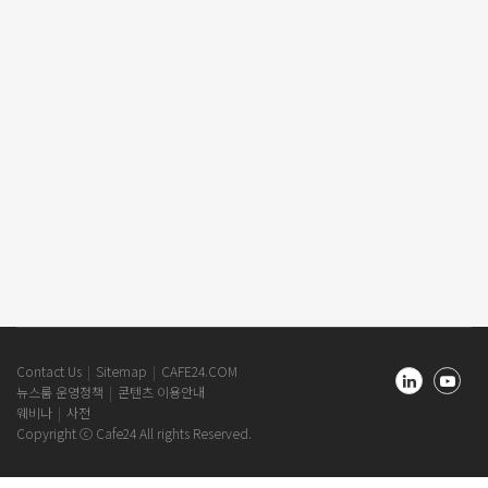
Cafe24
Contact Us
Sitemap
CAFE24.COM
Newsroom
뉴스룸 운영정책
콘텐츠 이용안내
Footer
웨비나
사전
Copyright ⓒ Cafe24 All rights Reserved.