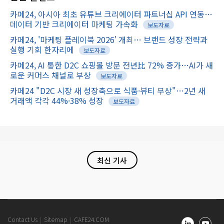
카페24, 아시아 최초 유튜브 크리에이터 파트너십 API 연동…
데이터 기반 크리에이터 마케팅 가속화
보도자료
카페24, '마케팅 플레이북 2026' 개최… 브랜드 성장 전략과
실행 기회 한자리에
보도자료
카페24, AI 통한 D2C 쇼핑몰 방문 전년比 72% 증가…AI가 새
로운 커머스 채널로 부상
보도자료
카페24 "D2C 시장 새 성장축으로 식품·뷰티 부상"…2년 새
거래액 각각 44%·38% 성장
보도자료
최신 기사
Cafe24
Contact Us
Sitemap
CAFE24.COM