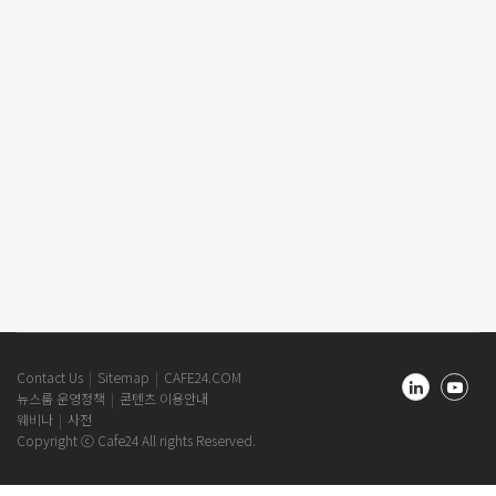
Cafe24
Contact Us
Sitemap
CAFE24.COM
Newsroom
뉴스룸 운영정책
콘텐츠 이용안내
Footer
웨비나
사전
Copyright ⓒ Cafe24 All rights Reserved.