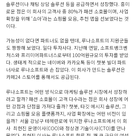
솔루션이나 채팅 상담 솔루션 등을 공급하면서 성장했다. 흥미
로운 점은 이 회사의 고객사 중 80%가 패션 소호몰이며, 사업
확장을 위해 ‘쇼아’라는 쇼핑몰 모음, 추천 앱을 선보였다는 것
이다.
가능성이 없다면 파트너도 없을 텐데, 루나소프트의 지원군들
도 짱짱해 보였다. 일다 투자사다. 지난해 연말, 소프트뱅크벤
처스와 프리미어파트너스로부터 100억원규모의 투자를 받았
다. 생태계 적으로는 네이버와 카카오톡 등이 챗봇 빌더 파트
너사로 루나소프트와 손 잡았다. 이 회사가 만드는 솔루션은
카페24 스토어를 통해서도 공급된다.
루나소프트는 어떤 방식으로 마케팅 솔루션 시장에서 성장하
려고 할까? 패션 소호몰이 고객 다수라는 점은 회사 성장에 어
떤 강점과 단점을 가져다 줄까? 챗봇, 타깃 메시지 솔루션, 그
리고 쇼핑몰 모음 플랫폼까지, 사업 확장에는 어떤 비전이 있
을까? 서울 강남구 테헤란로에 위치한 루나소프트에서 이 회
사 최현진 운영이사(COO)와 정상경 기술이사(CTO)를 만나
물었다. 최현진 이사는 루나소프트 합류 전, 꽤 큰 규모의 여성