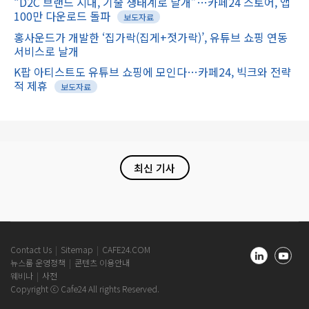
“D2C 브랜드 시대, 기술 생태계로 날개”…카페24 스토어, 앱
100만 다운로드 돌파
보도자료
홍사운드가 개발한 ‘집가락(집게+젓가락)’, 유튜브 쇼핑 연동
서비스로 날개
K팝 아티스트도 유튜브 쇼핑에 모인다…카페24, 빅크와 전략
적 제휴
보도자료
최신 기사
Cafe24
Contact Us
Sitemap
CAFE24.COM
Newsroom
뉴스룸 운영정책
콘텐츠 이용안내
Footer
웨비나
사전
Copyright ⓒ Cafe24 All rights Reserved.