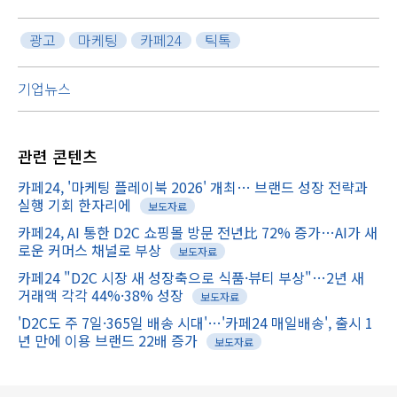
광고
마케팅
카페24
틱톡
기업뉴스
관련
콘텐츠
카페24, '마케팅 플레이북 2026' 개최… 브랜드 성장 전략과
실행 기회 한자리에
보도자료
카페24, AI 통한 D2C 쇼핑몰 방문 전년比 72% 증가…AI가 새
로운 커머스 채널로 부상
보도자료
카페24 "D2C 시장 새 성장축으로 식품·뷰티 부상"…2년 새
거래액 각각 44%·38% 성장
보도자료
'D2C도 주 7일·365일 배송 시대'…'카페24 매일배송', 출시 1
년 만에 이용 브랜드 22배 증가
보도자료