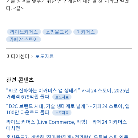
기술 장벽을 낮추기 위한 연구 개발에 매진할 것”이라고 말했
다. <끝>
라이브커머스
쇼핑몰교육
이커머스
카페24스토어
미디어센터
보도자료
관련
콘텐츠
“AI로 진화하는 이커머스 앱 생태계” 카페24 스토어, 2025년
거래액 679억원 돌파
보도자료
“D2C 브랜드 시대, 기술 생태계로 날개”…카페24 스토어, 앱
100만 다운로드 돌파
보도자료
라이브 커머스 (Live Commerce, 라방) – 카페24 이커머스
대사전
홍사운드가 개발한 ‘집가락(집게+젓가락)’, 유튜브 쇼핑 연동