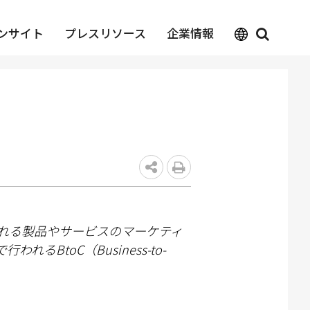
ンサイト
プレスリソース
企業情報
れる製品やサ
ー
ビスのマ
ー
ケティ
で行われる
BtoC
（
Business-to-