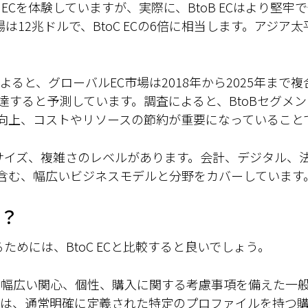
ECを体験していますが、実際に、BtoB ECはより堅牢で価
C市場は12兆ドルで、BtoC ECの6倍に相当します。アジ
rch」によると、グローバルEC市場は2018年から2025年まで
ドルに達すると予測しています。調査によると、BtoBセグ
向上、コストやリソースの節約が重要になっていることで
式、サイズ、複雑さのレベルがあります。会計、デジタル
含む、幅広いビジネスモデルと分野をカバーしています
は？
るためには、BtoC ECと比較すると良いでしょう。
ドは幅広い関心、個性、購入に関する考慮事項を備えた一
ドでは、通常明確に定義された特定のプロファイルを持つ