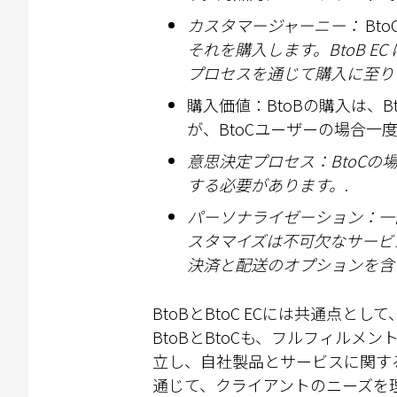
カスタマージャ
ー
ニ
ー
：
BtoC
それを購入します。
BtoB EC
プロセスを通じて購入に至り
購入価値：BtoBの購入は、
が、BtoCユーザーの場合一
意思決定プロセス：
BtoC
の
する必要があります。
.
パ
ー
ソナライゼ
ー
ション：一
スタマイズは不可欠なサ
ー
ビ
決
済
と配送のオプションを含
BtoBとBtoC ECには共通
BtoBとBtoCも、フルフィル
立し、自社製品とサービスに関す
通じて、クライアントのニーズを