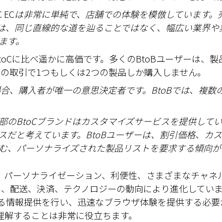
 EC
は非常に
単
純で、店
舗
での体
験
を模倣しています。
は、同じ直線的な道を辿ることではなく、幅
広
い業界や
ます。
BtoCに比べ遥かに高価です。多くのBtoBユーザーは
度の取引で1つもしくは2つの製品しか購入しません。
場合、購入者が唯一の意思決定者です。
BtoB
では、複
数
部の
BtoC
ブランドはカスタマイズサービスを提供して
スだと考えています。
BtoB
ユーザーは、割引
価
格、カス
む、パ
ー
ソナライズされた製品リストを要求する傾向が
点として、パーソナライゼーション、利便性、さまざまなチャ
メント、配送、決済、テクノロジーの動向により進化して
る情報提供を行い、迅速なブラウザ体験を提供する必要
理解することは非常に役立ちます。