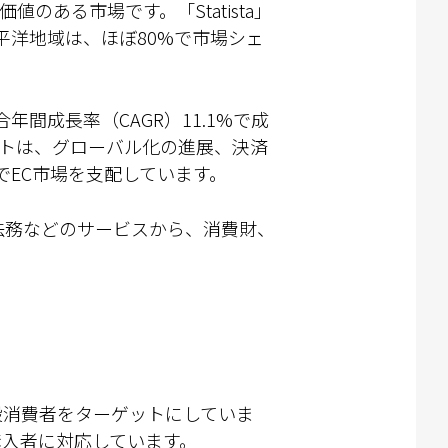
値のある市場です。「Statista」
ア太平洋地域は、ほぼ80%で市場シェ
複合年間成長率（CAGR）11.1%で成
メントは、グローバル化の進展、決済
EC市場を支配しています。
、法務などのサービスから、消費財、
。
般消費者をターゲットにしていま
購入者に対応しています。