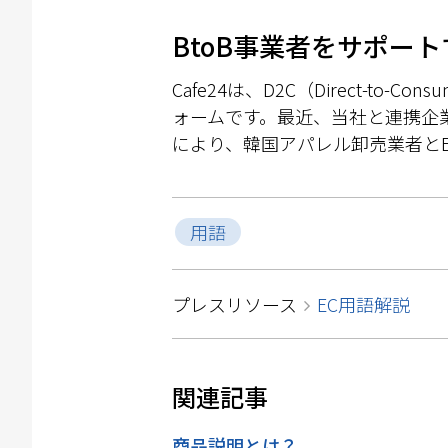
BtoB事業者をサポートす
Cafe24は、D2C（Direct-
ォームです。最近、当社と連携企
により、韓国アパレル卸売業者と
用語
プレスリソース
EC用語解説
関連
記事
商品説明とは？