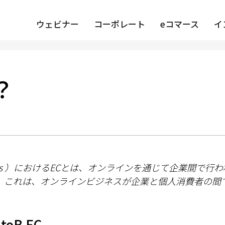
ウェビナー
コーポレート
eコマース
イ
？
ss
）における
EC
とは、
オンライン
を通じて企業間で行わ
。
これは、オンラインビジネスが企業と個人消費者の間
B EC