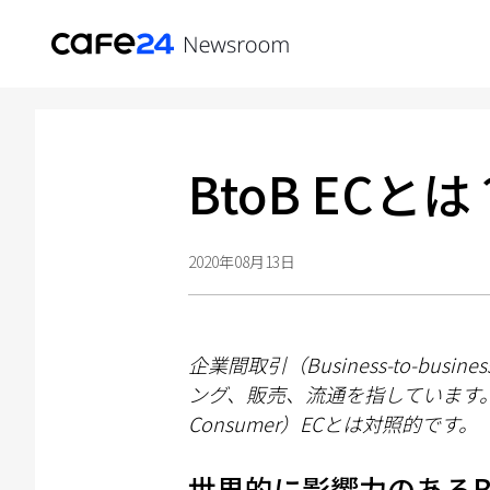
BtoB ECとは
2020年08月13日
企業間取引（
Business-to-busine
ング、販
売
、流通を指しています
Consumer
）
EC
とは
対
照的です。
世界的に影響力のあるBto