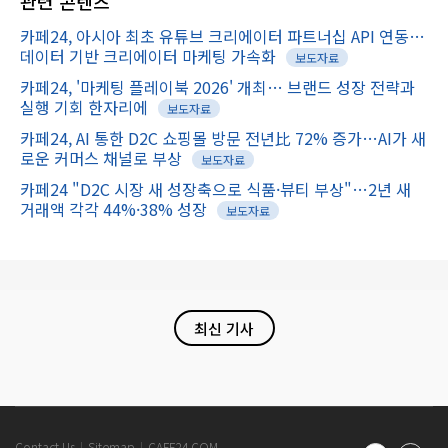
관련
콘텐츠
카페24, 아시아 최초 유튜브 크리에이터 파트너십 API 연동…
데이터 기반 크리에이터 마케팅 가속화
보도자료
카페24, '마케팅 플레이북 2026' 개최… 브랜드 성장 전략과
실행 기회 한자리에
보도자료
카페24, AI 통한 D2C 쇼핑몰 방문 전년比 72% 증가…AI가 새
로운 커머스 채널로 부상
보도자료
카페24 "D2C 시장 새 성장축으로 식품·뷰티 부상"…2년 새
거래액 각각 44%·38% 성장
보도자료
최신 기사
Cafe24
Contact Us
Sitemap
CAFE24.COM