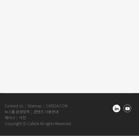
Cafe24
Contact Us
Sitemap
CAFE24.COM
Newsroom
뉴스룸 운영정책
콘텐츠 이용안내
Footer
웨비나
사전
Copyright ⓒ Cafe24 All rights Reserved.